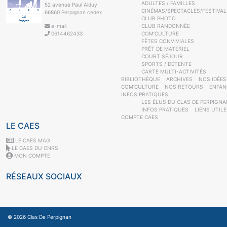
ADULTES / FAMILLES
52 avenue Paul Alduy
CINÉMAS/SPECTACLES/FESTIVAL
66860 Perpignan cedex
CLUB PHOTO
e-mail
CLUB RANDONNÉE
0614462433
COM’CULTURE
FÊTES CONVIVIALES
PRÊT DE MATÉRIEL
COURT SÉJOUR
SPORTS / DÉTENTE
CARTE MULTI-ACTIVITÉS
BIBLIOTHÈQUE
ARCHIVES
NOS IDÉES
COM’CULTURE
NOS RETOURS
ENFAN
INFOS PRATIQUES
LES ÉLUS DU CLAS DE PERPIGNA
INFOS PRATIQUES
LIENS UTIL
COMPTE CAES
LE CAES
LE CAES MAG
LE CAES DU CNRS
MON COMPTE
RÉSEAUX SOCIAUX
© 2026
Clas De Perpignan