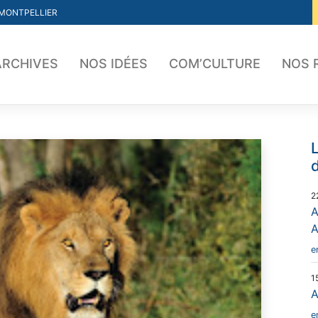
 MONTPELLIER
ARCHIVES
NOS IDÉES
COM’CULTURE
NOS 
L
d
2
A
e
1
A
e