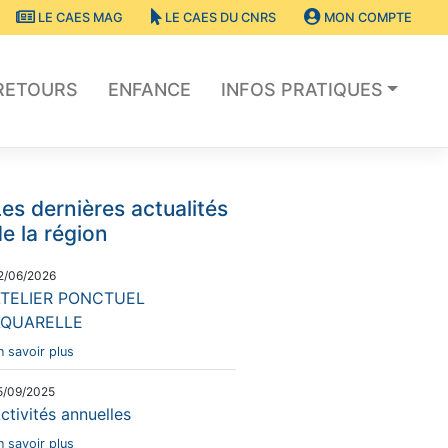
LE CAES MAG
LE CAES DU CNRS
MON COMPTE
RETOURS
ENFANCE
INFOS PRATIQUES
es dernières actualités
e la région
2/06/2026
TELIER PONCTUEL
AQUARELLE
n savoir plus
5/09/2025
ctivités annuelles
n savoir plus