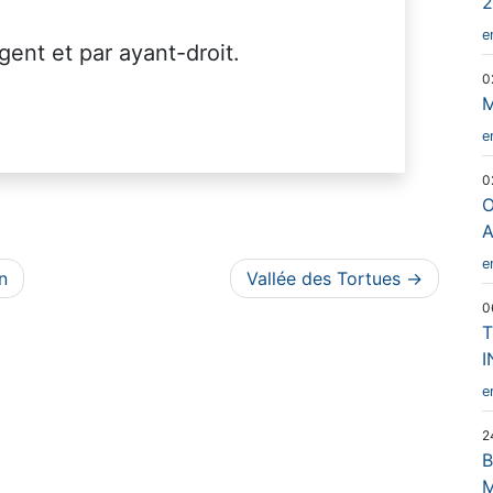
2
e
gent et par ayant-droit.
0
M
e
0
O
A
e
n
Vallée des Tortues
0
T
I
e
2
B
M