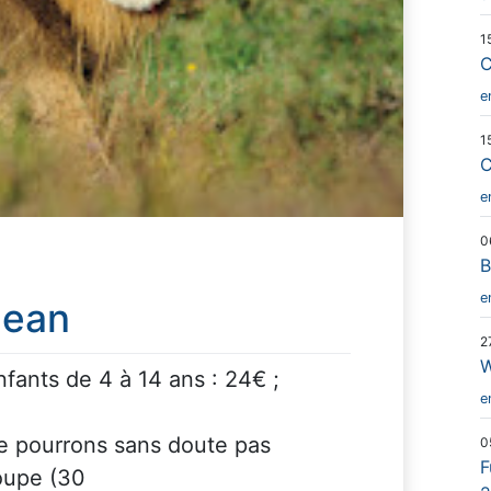
1
C
e
1
C
e
0
B
e
gean
2
enfants de 4 à 14 ans : 24€ ;
e
e pourrons sans doute pas
0
F
roupe (30