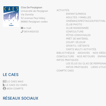
Clas De Perpignan
ACTIVITÉS
Université de Perpignan
ENFANTS/PARCS
Via Domitia
ADULTES / FAMILLES
52 avenue Paul Alduy
CINÉMAS/SPECTACLES/FESTIVAL
66860 Perpignan cedex
CLUB PHOTO
e-mail
CLUB RANDONNÉE
0614462433
COM’CULTURE
FÊTES CONVIVIALES
PRÊT DE MATÉRIEL
COURT SÉJOUR
SPORTS / DÉTENTE
CARTE MULTI-ACTIVITÉS
BIBLIOTHÈQUE
ARCHIVES
NOS IDÉES
COM’CULTURE
NOS RETOURS
ENFAN
INFOS PRATIQUES
LES ÉLUS DU CLAS DE PERPIGNA
INFOS PRATIQUES
LIENS UTIL
COMPTE CAES
LE CAES
LE CAES MAG
LE CAES DU CNRS
MON COMPTE
RÉSEAUX SOCIAUX