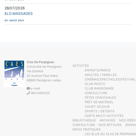
28/07/2026
ELO MASSAGES
en savoir plus
Clas De Perpignan
ACTIVITÉS
Université de Perpignan
ENFANTS/PARCS
Via Domitia
ADULTES / FAMILLES
52 avenue Paul Alduy
CINÉMAS/SPECTACLES/FESTIVAL
66860 Perpignan cedex
CLUB PHOTO
e-mail
CLUB RANDONNÉE
0614462433
COM’CULTURE
FÊTES CONVIVIALES
PRÊT DE MATÉRIEL
COURT SÉJOUR
SPORTS / DÉTENTE
CARTE MULTI-ACTIVITÉS
BIBLIOTHÈQUE
ARCHIVES
NOS IDÉES
COM’CULTURE
NOS RETOURS
ENFAN
INFOS PRATIQUES
LES ÉLUS DU CLAS DE PERPIGNA