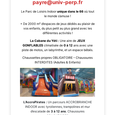
payre@univ-perp.fr
Le Parc de Loisirs Indoor
unique dans le 66
où tout
le monde s’amuse !
+ De 2000 m² d’espaces de jeux dédiés au plaisir de
vos enfants, du plus petit au plus grand avec les
différentes activités !
La Cabane du Yéti :
Une aire de
JEUX
GONFLABLES
climatisée de
0 à 12
ans avec une
piste de motos, un labyrinthe, et un espace bébés.
Chaussettes propres OBLIGATOIRE – Chaussures
INTERDITES (Adultes & Enfants)
L’AccroPirates :
Un parcours ACCROBRANCHE
INDOOR avec tyroliennes, trampolines et mur
d’escalade de
3 à 12 ans
. Chaussures