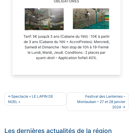
OBLIGATOIRES
Tarif: 5€ jusqu’à 3 ans (Cabane du Yéti) : 10€ à partir
de 3 ans (Cabane du Yéti + AccroPirates). Mercredi,
Samedi et Dimanche : Non stop de 10h à 19-Fermé
le Lundi, Mardi, Jeudi. Conditions : 2 places par
ayant-droit – Application forfait 40%.
Navigation
Spectacle « LE LAPIN DE
Festival des Lanternes –
de
NOEL »
Montauban – 27 et 28 janvier
2024
l’article
Les dernières actualités de la région