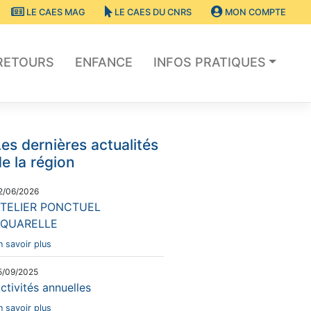
LE CAES MAG
LE CAES DU CNRS
MON COMPTE
RETOURS
ENFANCE
INFOS PRATIQUES
es dernières actualités
e la région
2/06/2026
TELIER PONCTUEL
AQUARELLE
n savoir plus
5/09/2025
ctivités annuelles
n savoir plus