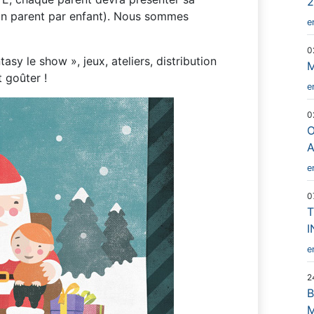
2
 (un parent par enfant). Nous sommes
e
0
y le show », jeux, ateliers, distribution
M
 goûter !
e
0
O
A
e
0
T
I
e
2
B
M