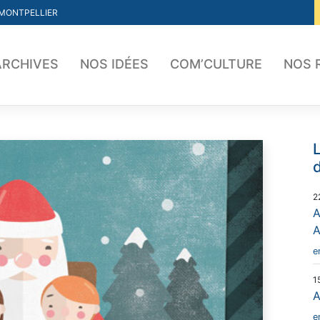
 MONTPELLIER
ARCHIVES
NOS IDÉES
COM’CULTURE
NOS 
L
d
2
A
e
1
A
e