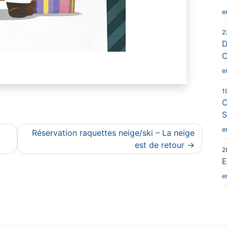
e
2
D
e
1
C
S
e
Réservation raquettes neige/ski – La neige
est de retour
2
e