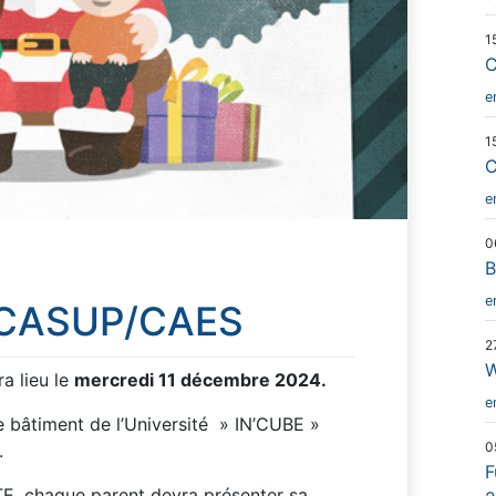
1
C
e
1
C
e
0
B
e
l CASUP/CAES
2
ra lieu le
mercredi 11 décembre 2024.
e
 bâtiment de l’Université » IN’CUBE »
0
.
F
E, chaque parent devra présenter sa