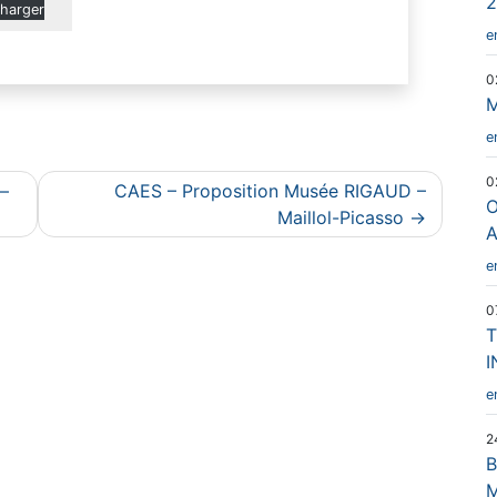
2
charger
e
0
M
e
0
 –
CAES – Proposition Musée RIGAUD –
O
Maillol-Picasso
A
e
0
T
I
e
2
B
M