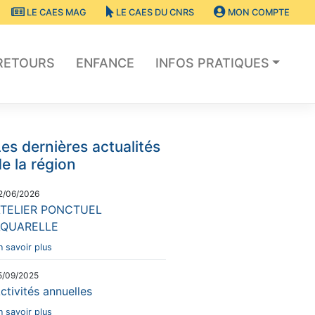
LE CAES MAG
LE CAES DU CNRS
MON COMPTE
RETOURS
ENFANCE
INFOS PRATIQUES
es dernières actualités
e la région
2/06/2026
TELIER PONCTUEL
AQUARELLE
n savoir plus
5/09/2025
ctivités annuelles
n savoir plus