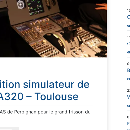
1
C
e
1
C
e
0
B
e
tion simulateur de
2
 A320 – Toulouse
e
AS de Perpignan pour le grand frisson du
0
F