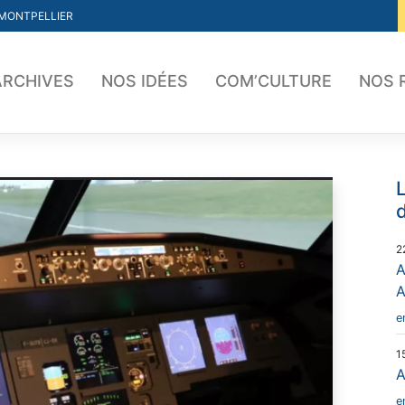
 MONTPELLIER
ARCHIVES
NOS IDÉES
COM’CULTURE
NOS 
L
d
2
A
e
1
A
e