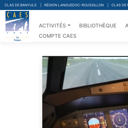
Skip
CLAS DE BANYULS
RÉGION LANGUEDOC-ROUSSILLON
CLAS DE
to
content
ACTIVITÉS
BIBLIOTHÈQUE
COMPTE CAES