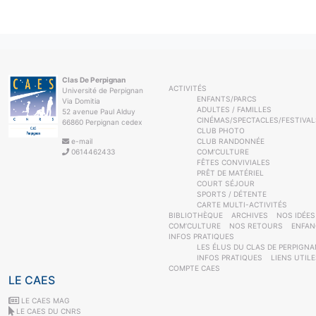
Clas De Perpignan
ACTIVITÉS
Université de Perpignan
ENFANTS/PARCS
Via Domitia
ADULTES / FAMILLES
52 avenue Paul Alduy
CINÉMAS/SPECTACLES/FESTIVAL
66860 Perpignan cedex
CLUB PHOTO
e-mail
CLUB RANDONNÉE
0614462433
COM’CULTURE
FÊTES CONVIVIALES
PRÊT DE MATÉRIEL
COURT SÉJOUR
SPORTS / DÉTENTE
CARTE MULTI-ACTIVITÉS
BIBLIOTHÈQUE
ARCHIVES
NOS IDÉES
COM’CULTURE
NOS RETOURS
ENFAN
INFOS PRATIQUES
LES ÉLUS DU CLAS DE PERPIGNA
INFOS PRATIQUES
LIENS UTIL
COMPTE CAES
LE CAES
LE CAES MAG
LE CAES DU CNRS