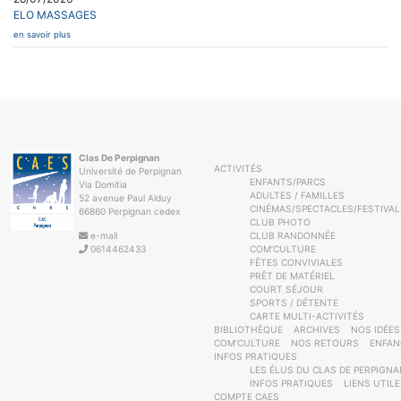
ELO MASSAGES
en savoir plus
Clas De Perpignan
ACTIVITÉS
Université de Perpignan
ENFANTS/PARCS
Via Domitia
ADULTES / FAMILLES
52 avenue Paul Alduy
CINÉMAS/SPECTACLES/FESTIVAL
66860 Perpignan cedex
CLUB PHOTO
e-mail
CLUB RANDONNÉE
0614462433
COM’CULTURE
FÊTES CONVIVIALES
PRÊT DE MATÉRIEL
COURT SÉJOUR
SPORTS / DÉTENTE
CARTE MULTI-ACTIVITÉS
BIBLIOTHÈQUE
ARCHIVES
NOS IDÉES
COM’CULTURE
NOS RETOURS
ENFAN
INFOS PRATIQUES
LES ÉLUS DU CLAS DE PERPIGNA
INFOS PRATIQUES
LIENS UTIL
COMPTE CAES