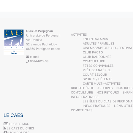
Clas De Perpignan
ACTIVITÉS
Université de Perpignan
ENFANTS/PARCS
Via Domitia
ADULTES / FAMILLES
52 avenue Paul Alduy
CINÉMAS/SPECTACLES/FESTIVAL
66860 Perpignan cedex
CLUB PHOTO
e-mail
CLUB RANDONNÉE
0614462433
COM’CULTURE
FÊTES CONVIVIALES
PRÊT DE MATÉRIEL
COURT SÉJOUR
SPORTS / DÉTENTE
CARTE MULTI-ACTIVITÉS
BIBLIOTHÈQUE
ARCHIVES
NOS IDÉES
COM’CULTURE
NOS RETOURS
ENFAN
INFOS PRATIQUES
LES ÉLUS DU CLAS DE PERPIGNA
INFOS PRATIQUES
LIENS UTIL
COMPTE CAES
LE CAES
LE CAES MAG
LE CAES DU CNRS
MON COMPTE