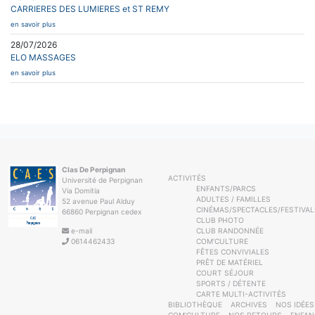
CARRIERES DES LUMIERES et ST REMY
en savoir plus
28/07/2026
ELO MASSAGES
en savoir plus
Clas De Perpignan
ACTIVITÉS
Université de Perpignan
ENFANTS/PARCS
Via Domitia
ADULTES / FAMILLES
52 avenue Paul Alduy
CINÉMAS/SPECTACLES/FESTIVAL
66860 Perpignan cedex
CLUB PHOTO
e-mail
CLUB RANDONNÉE
0614462433
COM’CULTURE
FÊTES CONVIVIALES
PRÊT DE MATÉRIEL
COURT SÉJOUR
SPORTS / DÉTENTE
CARTE MULTI-ACTIVITÉS
BIBLIOTHÈQUE
ARCHIVES
NOS IDÉES
COM’CULTURE
NOS RETOURS
ENFAN