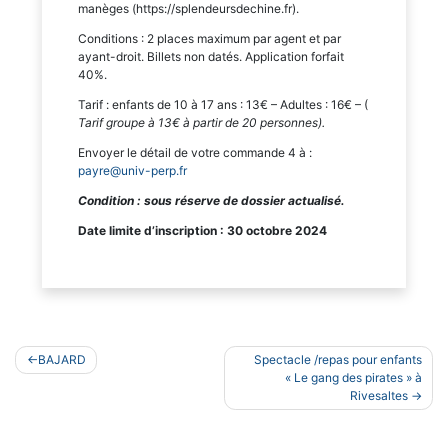
manèges (https://splendeursdechine.fr).
Conditions : 2 places maximum par agent et par
ayant-droit. Billets non datés. Application forfait
40%.
Tarif : enfants de 10 à 17 ans : 13€ – Adultes : 16€ – (
Tarif groupe à 13€ à partir de 20 personnes).
Envoyer le détail de votre commande 4 à :
payre@univ-perp.fr
Condition
: sous réserve de dossier actualisé.
Date limite d’inscription : 30 octobre 2024
Navigation
BAJARD
Spectacle /repas pour enfants
de
« Le gang des pirates » à
Rivesaltes
l’article