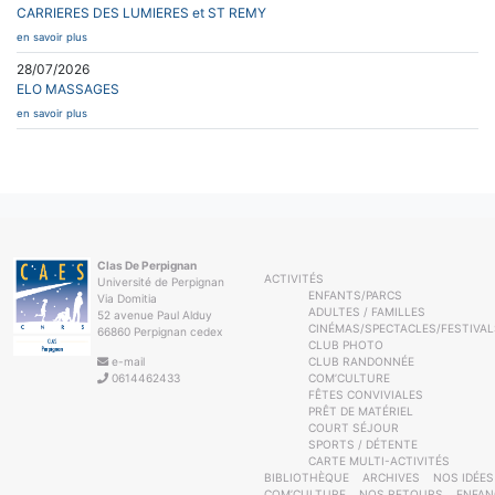
CARRIERES DES LUMIERES et ST REMY
en savoir plus
28/07/2026
ELO MASSAGES
en savoir plus
Clas De Perpignan
ACTIVITÉS
Université de Perpignan
ENFANTS/PARCS
Via Domitia
ADULTES / FAMILLES
52 avenue Paul Alduy
CINÉMAS/SPECTACLES/FESTIVAL
66860 Perpignan cedex
CLUB PHOTO
e-mail
CLUB RANDONNÉE
0614462433
COM’CULTURE
FÊTES CONVIVIALES
PRÊT DE MATÉRIEL
COURT SÉJOUR
SPORTS / DÉTENTE
CARTE MULTI-ACTIVITÉS
BIBLIOTHÈQUE
ARCHIVES
NOS IDÉES
COM’CULTURE
NOS RETOURS
ENFAN