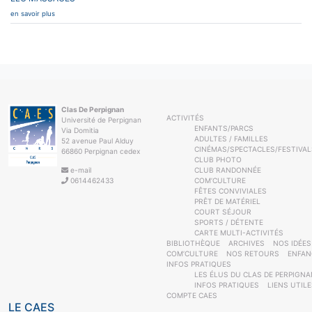
en savoir plus
Clas De Perpignan
ACTIVITÉS
Université de Perpignan
ENFANTS/PARCS
Via Domitia
ADULTES / FAMILLES
52 avenue Paul Alduy
CINÉMAS/SPECTACLES/FESTIVAL
66860 Perpignan cedex
CLUB PHOTO
e-mail
CLUB RANDONNÉE
0614462433
COM’CULTURE
FÊTES CONVIVIALES
PRÊT DE MATÉRIEL
COURT SÉJOUR
SPORTS / DÉTENTE
CARTE MULTI-ACTIVITÉS
BIBLIOTHÈQUE
ARCHIVES
NOS IDÉES
COM’CULTURE
NOS RETOURS
ENFAN
INFOS PRATIQUES
LES ÉLUS DU CLAS DE PERPIGNA
INFOS PRATIQUES
LIENS UTIL
COMPTE CAES
LE CAES